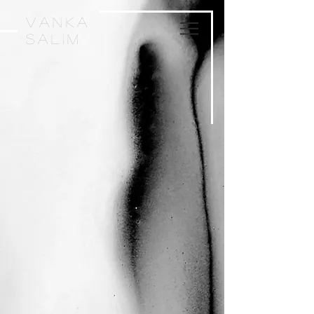
VankA
Salim